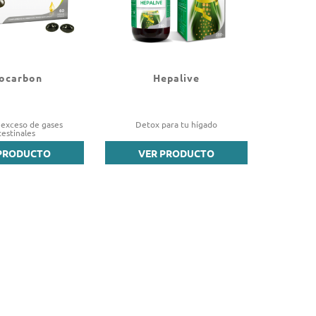
ocarbon
Hepalive
l exceso de gases
Detox para tu hígado
testinales
PRODUCTO
VER PRODUCTO