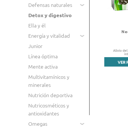
Defensas naturales
Detox y digestivo
Ella y él
Ne
Energía y vitalidad
Junior
Alivio de
in
Línea óptima
VER 
Mente activa
Multivitamínicos y
minerales
Nutrición deportiva
Nutricosméticos y
antioxidantes
Omegas