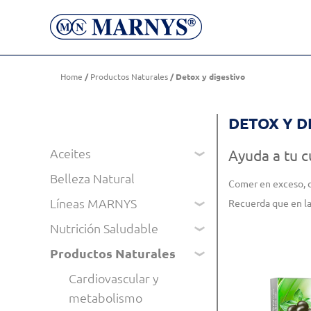
Detox y digestivo
Home
/
Productos Naturales
/ Detox y digestivo
DETOX Y D
Aceites
Ayuda a tu c
Belleza Natural
Comer en exceso, d
Líneas MARNYS
Recuerda que en l
Nutrición Saludable
Productos Naturales
Cardiovascular y
metabolismo