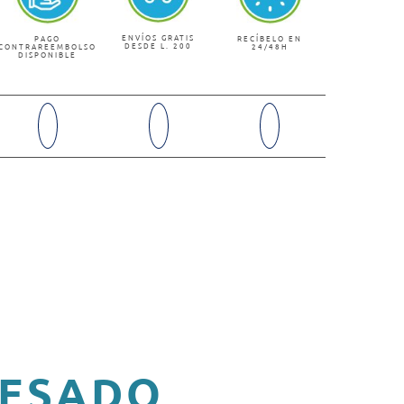
ENVÍOS GRATIS
PAGO
RECÍBELO EN
DESDE L. 200
CONTRAREEMBOLSO
24/48H
DISPONIBLE
RESADO