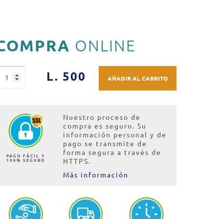
COMPRA
ONLINE
L. 500
AÑADIR AL CARRITO
Nuestro proceso de
compra es seguro. Su
información personal y de
pago se transmite de
forma segura a través de
PAGO FÁCIL Y
100% SEGURO
HTTPS.
Más información