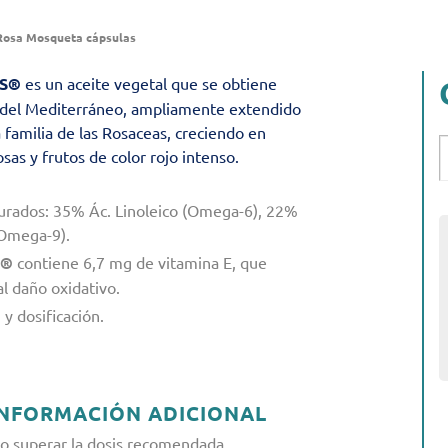
 Rosa Mosqueta cápsulas
YS®
es un aceite vegetal que se obtiene
o del Mediterráneo, ampliamente extendido
 familia de las Rosaceas, creciendo en
osas y frutos de color rojo intenso.
turados: 35% Ác. Linoleico (Omega-6), 22%
(Omega-9).
S®
contiene 6,7 mg de vitamina E, que
al daño oxidativo.
y dosificación.
INFORMACIÓN ADICIONAL
o superar la dosis recomendada