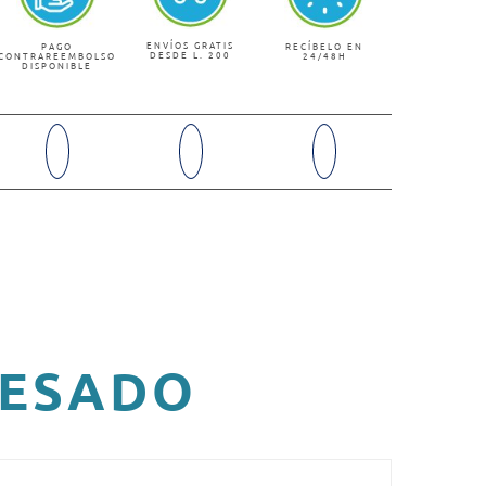
ENVÍOS GRATIS
PAGO
RECÍBELO EN
DESDE L. 200
CONTRAREEMBOLSO
24/48H
DISPONIBLE
RESADO