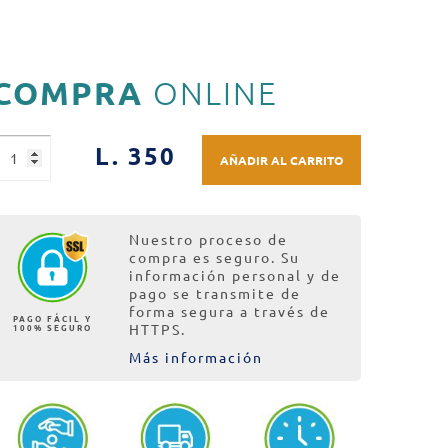
COMPRA
ONLINE
L. 350
AÑADIR AL CARRITO
Nuestro proceso de
compra es seguro. Su
información personal y de
pago se transmite de
forma segura a través de
PAGO FÁCIL Y
100% SEGURO
HTTPS.
Más información