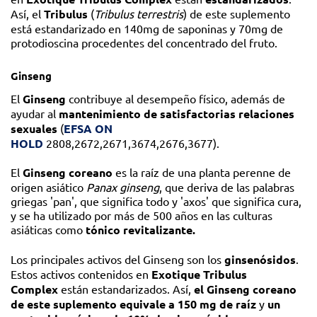
Así, el
Tribulus
(
Tribulus terrestris
) de este suplemento
está estandarizado en 140mg de saponinas y 70mg de
protodioscina procedentes del concentrado del fruto.
Ginseng
El
Ginseng
contribuye al desempeño físico, además de
ayudar al
mantenimiento de satisfactorias relaciones
sexuales
(
EFSA ON
HOLD
2808,2672,2671,3674,2676,3677).
El
Ginseng coreano
es la raíz de una planta perenne de
origen asiático
Panax ginseng
, que deriva de las palabras
griegas 'pan', que significa todo y 'axos' que significa cura,
y se ha utilizado por más de 500 años en las culturas
asiáticas como
tónico revitalizante.
Los principales activos del Ginseng son los
ginsenósidos
.
Estos activos contenidos en
Exotique Tribulus
Complex
están estandarizados. Así,
el Ginseng coreano
de este suplemento equivale a 150 mg de raíz
y
un