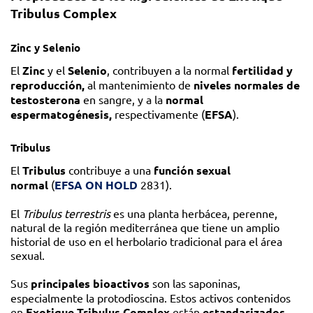
Tribulus Complex
Zinc y Selenio
El
Zinc
y el
Selenio
, contribuyen a la normal
fertilidad y
reproducción,
al mantenimiento de
niveles normales de
testosterona
en sangre, y a la
normal
espermatogénesis,
respectivamente (
EFSA
).
Tribulus
El
Tribulus
contribuye a una
función sexual
normal
(
EFSA ON HOLD
2831).
El
Tribulus terrestris
es una planta herbácea, perenne,
natural de la región mediterránea que tiene un amplio
historial de uso en el herbolario tradicional para el área
sexual.
Sus
principales bioactivos
son las saponinas,
especialmente la protodioscina. Estos activos contenidos
en
Exotique Tribulus Complex
están
estandarizados
.