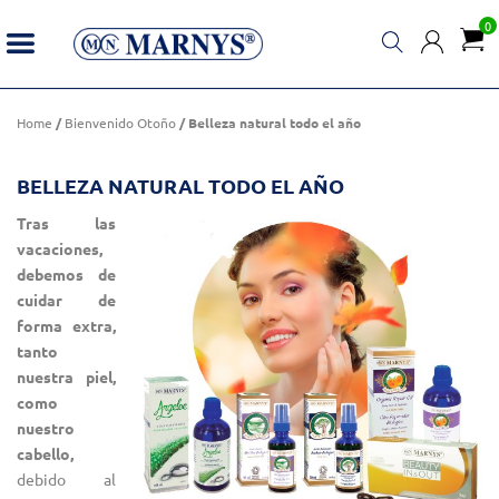
0
Belleza natural todo el año
Home
/
Bienvenido Otoño
/ Belleza natural todo el año
BELLEZA NATURAL TODO EL AÑO
Tras las
vacaciones,
debemos de
cuidar de
forma extra,
tanto
nuestra piel,
como
nuestro
cabello,
debido al