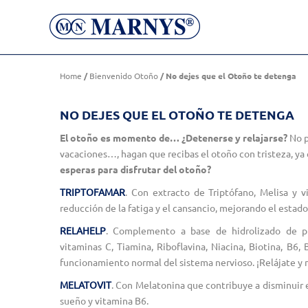
No dejes que el Otoño te detenga
Home
/
Bienvenido Otoño
/ No dejes que el Otoño te detenga
NO DEJES QUE EL OTOÑO TE DETENGA
El otoño es momento de… ¿Detenerse y relajarse?
No p
vacaciones…, hagan que recibas el otoño con tristeza, ya 
esperas para disfrutar del otoño?
TRIPTOFAMAR
. Con extracto de Triptófano, Melisa y v
reducción de la fatiga y el cansancio, mejorando el estad
RELAHELP
. Complemento a base de hidrolizado de pr
vitaminas C, Tiamina, Riboflavina, Niacina, Biotina, B6
funcionamiento normal del sistema nervioso. ¡Relájate y 
MELATOVIT
. Con Melatonina que contribuye a disminuir e
sueño y vitamina B6.