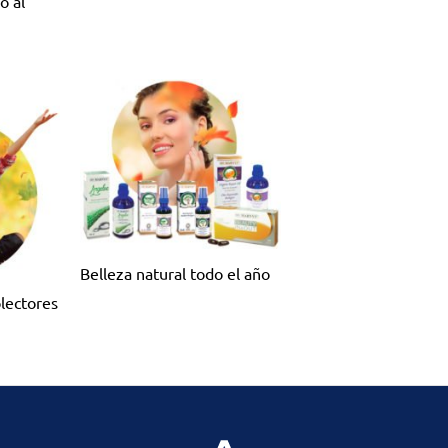
o al
Belleza natural todo el año
olectores