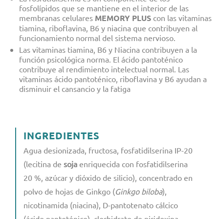
fosfolípidos que se mantiene en el interior de las
membranas celulares
MEMORY PLUS
con las vitaminas
tiamina, riboflavina, B6 y niacina que contribuyen al
funcionamiento normal del sistema nervioso.
Las vitaminas tiamina, B6 y Niacina contribuyen a la
función psicológica norma. El ácido pantoténico
contribuye al rendimiento intelectual normal. Las
vitaminas ácido pantoténico, riboflavina y B6 ayudan a
disminuir el cansancio y la fatiga
INGREDIENTES
Agua desionizada, fructosa, fosfatidilserina IP-20
(lecitina de
soja
enriquecida con fosfatidilserina
20 %, azúcar y dióxido de silicio), concentrado en
polvo de hojas de Ginkgo (
Ginkgo biloba
),
nicotinamida (niacina), D-pantotenato cálcico
(ácido pantoténico), clorhidrato de piridoxina