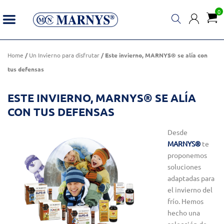
0
Este invierno, MARNYS® se alía con tus defensas
Home
/
Un Invierno para disfrutar
/ Este invierno, MARNYS® se alía con
tus defensas
ESTE INVIERNO, MARNYS® SE ALÍA
CON TUS DEFENSAS
Desde
MARNYS®
te
proponemos
soluciones
adaptadas para
el invierno del
frío. Hemos
hecho una