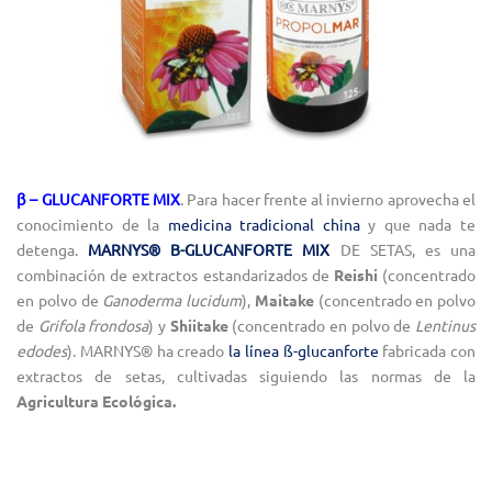
β – GLUCANFORTE MIX
. Para hacer frente al invierno aprovecha el
conocimiento de la
medicina tradicional china
y que nada te
detenga.
MARNYS® B-GLUCANFORTE MIX
DE SETAS, es una
combinación de extractos estandarizados de
Reishi
(concentrado
en polvo de
Ganoderma lucidum
),
Maitake
(concentrado en polvo
de
Grifola frondosa
) y
Shiitake
(concentrado en polvo de
Lentinus
edodes
). MARNYS® ha creado
la línea ß-glucanforte
fabricada con
extractos de setas, cultivadas siguiendo las normas de la
Agricultura Ecológica.