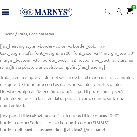
0
Home
/ Trabaja con nosotros
[ms_heading style=»border» color=»» border_color=»»
text_align=»left» font_weight=»200″ font_size=»21″ margin_top=»0″
margin_bottom=»30″ border_width=»2″ responsive_text=»» class=»»
id=»»]Incorpórate a una sólida compañía[/ms_heading]
Trabaja en la empresa líder del sector de la nutrición natural. Completa
el siguiente formulario con tus datos personales y profesionales.
Nuestro equipo de Selección valorará tu perfil profesional y será
incluido en nuestra base de datos para activarlo cuando surja una
oportunidad.
[ms_panel title=»Envíenos su Curriculum» title_color=»#000″
border_color=»#ddd» title_background_color=»#f5f5f5″
border_radius=»0″ class=»» id=»»][vfb id=2][/ms_panel]