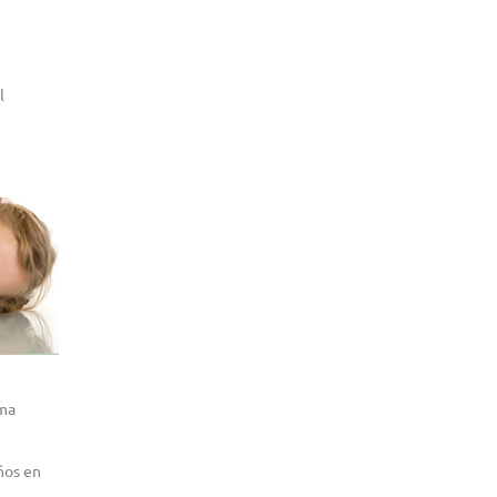
l
ema
ños en