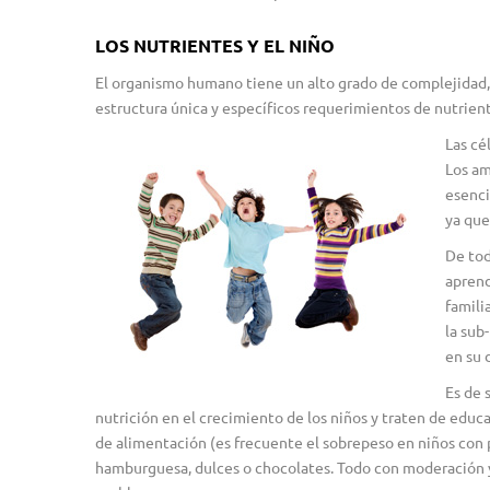
LOS NUTRIENTES Y EL NIÑO
El organismo humano tiene un alto grado de complejidad, 
estructura única y específicos requerimientos de nutrie
Las cé
Los am
esenci
ya que
De tod
aprend
famili
la sub
en su 
Es de 
nutrición en el crecimiento de los niños y traten de educ
de alimentación (es frecuente el sobrepeso en niños con 
hamburguesa, dulces o chocolates. Todo con moderación y 