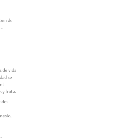
eben de
..
s de vida
idad se
el
 y fruta.
dades
gnesio,
n,