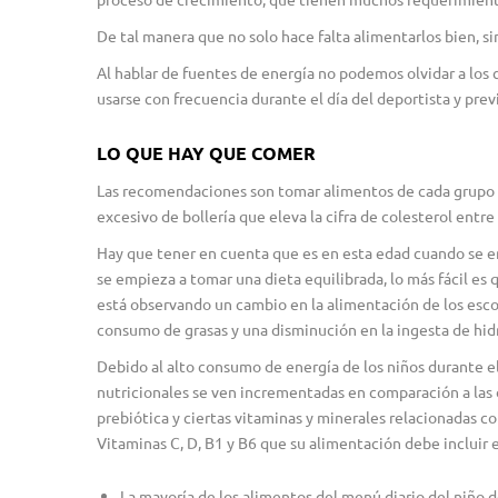
De tal manera que no solo hace falta alimentarlos bien, s
Al hablar de fuentes de energía no podemos olvidar a los
usarse con frecuencia durante el día del deportista y previo 
LO QUE HAY QUE COMER
Las recomendaciones son tomar alimentos de cada grupo d
excesivo de bollería que eleva la cifra de colesterol entre 
Hay que tener en cuenta que es en esta edad cuando se em
se empieza a tomar una dieta equilibrada, lo más fácil es
está observando un cambio en la alimentación de los esco
consumo de grasas y una disminución en la ingesta de hidr
Debido al alto consumo de energía de los niños durante el
nutricionales se ven incrementadas en comparación a las d
prebiótica y ciertas vitaminas y minerales relacionadas co
Vitaminas C, D, B1 y B6 que su alimentación debe incluir 
La mayoría de los alimentos del menú diario del niño d