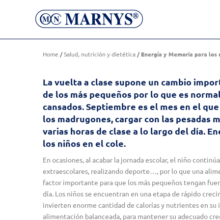
Energía y Memoria para los niños en el colegio
Home
/
Salud, nutrición y dietética
/ Energía y Memoria para los n
La vuelta a clase supone un cambio impor
de los más pequeños por lo que es normal
cansados. Septiembre es el mes en el qu
los madrugones, cargar con las pesadas m
varias horas de clase a lo largo del día. 
los niños en el cole.
En ocasiones, al acabar la jornada escolar, el niño continú
extraescolares, realizando deporte…, por lo que una ali
factor importante para que los más pequeños tengan fuer
día. Los niños se encuentran en una etapa de rápido creci
invierten enorme cantidad de calorías y nutrientes en su
alimentación balanceada, para mantener su adecuado crec