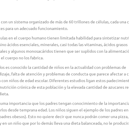
con un sistema organizado de más de 60 trillones de células, cada una 
ntes para un adecuado funcionamiento.
lulas en el cuerpo humano tienen limitada habilidad para sintetizar nutr
ino ácidos esenciales, minerales, casi todas las vitaminas, ácidos grasos
ales y algunos monosacáridos tienen que ser suplidos con la alimentació
 el cuerpo no los fabrica.
os es conocido la cantidad de niños en la actualidad con problemas de
izaje, falta de atención y problemas de conducta que parece afectar a 
a con niños de edad escolar. Diferentes estudios ligan estos padecimien
-nutrición crónica de esta población y la elevada cantidad de azucares r
dieta.
suma importancia que los padres tengan conocimiento de la importancia
arlos desde temprana edad. Los niños siguen el ejemplo de los padres en
padres obesos). Esto no quiere decir que nunca podrán comer una pizza,
en un niño que por lo demás lleva una dieta balanceada, no le producir