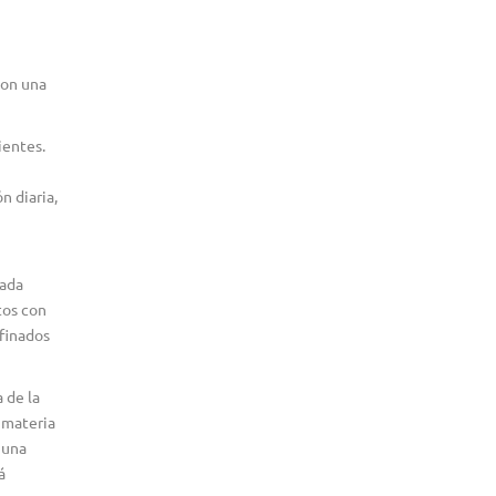
con una
ientes.
n diaria,
cada
tos con
efinados
 de la
 materia
 una
á