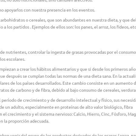
ino apoyarlos con nuestra presencia en los eventos.
 carbohidratos o cereales, que son abundantes en nuestra dieta, y que d
a los partidos . Ejemplos de ellos son: los panes, el arroz, los fideos, etc
e nutrientes, controlar la ingesta de grasas provocadas por el consumo
los escolares.
piezan a crear los hábitos alimentarios y que si desde los primeros año
 que después se cumplan todas las normas de una dieta sana. En la actual
lares de los países desarrollados. Este cambio consiste en un aumento d
atos de carbono y de fibra, debido al bajo consumo de cereales, verduras
 período de crecimiento y de desarrollo intelectual y físico, sus necesi
e un adulto, especialmente en proteínas de alto valor biológico, fibra
n el crecimiento y el sistema nervioso: Calcio, Hierro, Cinc, Fósforo, Ma
en la proporción adecuada.
eben venir del grupo de los productos derivados de los granos (arroz, pa