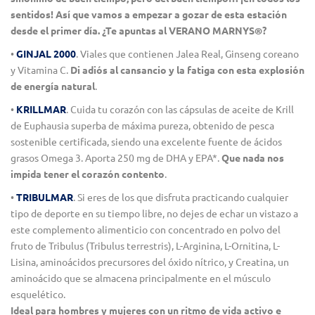
sentidos! Así que vamos a empezar a gozar de esta estación
desde el primer día. ¿Te apuntas al VERANO MARNYS®?
•
GINJAL 2000
. Viales que contienen Jalea Real, Ginseng coreano
y Vitamina C.
Di adiós al cansancio y la fatiga con esta explosión
de energía natural
.
•
KRILLMAR
. Cuida tu corazón con las cápsulas de aceite de Krill
de Euphausia superba de máxima pureza, obtenido de pesca
sostenible certificada, siendo una excelente fuente de ácidos
grasos Omega 3. Aporta 250 mg de DHA y EPA*.
Que nada nos
impida tener el corazón contento
.
•
TRIBULMAR
. Si eres de los que disfruta practicando cualquier
tipo de deporte en su tiempo libre, no dejes de echar un vistazo a
este complemento alimenticio con concentrado en polvo del
fruto de Tribulus (Tribulus terrestris), L-Arginina, L-Ornitina, L-
Lisina, aminoácidos precursores del óxido nítrico, y Creatina, un
aminoácido que se almacena principalmente en el músculo
esquelético.
Ideal para hombres y mujeres con un ritmo de vida activo e