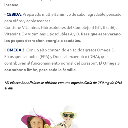
intenso
.
•
CEBIDA
. Preparado multivitamínico de sabor agradable pensado
para niños y adolescentes.
Contiene Vitaminas Hidrosolubles del Complejo B (B1, B3, B6),
Vitamina C y Vitaminas Liposolubles A y D.
Para que este verano
los peques derrochen energía a raudales
.
•
OMEGA 3
. Con un alto contenido en ácidos grasos Omega-3,
Eicosapentaenoico (EPA) y Docosahexaenoico (DHA), que
contribuyen al funcionamiento normal del corazón*.
El Omega 3
con sabor a limón, para toda la familia
.
*El efecto beneficioso se obtiene con una ingesta diaria de 250 mg de DHA
al día.