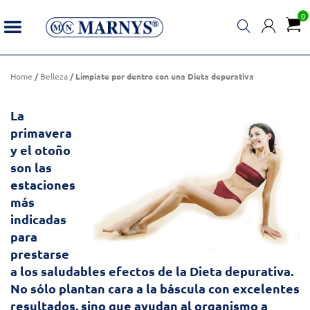
0
Límpiate por dentro con una Dieta depurativa
Home
/
Belleza
/ Límpiate por dentro con una Dieta depurativa
La
primavera
y el otoño
son las
estaciones
más
indicadas
para
prestarse
a los saludables efectos de la D
ieta depurativa
.
No sólo plantan cara a la báscula con excelentes
resultados, sino que ayudan al organismo a